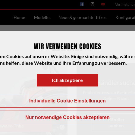
Vermietung 
Home
Modelle
Neue & gebrauchte Trikes
Konfigura
KONTAKT
WIR VERWENDEN COOKIES
en Cookies auf unserer Website. Einige sind notwendig, währe
ns helfen, diese Website und Ihre Erfahrung zu verbessern.
Ich akzeptiere
Händlersuch
Finde den rewaco Partnerbe
Deiner Nähe!
Individuelle Cookie Einstellungen
Nur notwendige Cookies akzeptieren
Händler
suchen
rewaco Trike