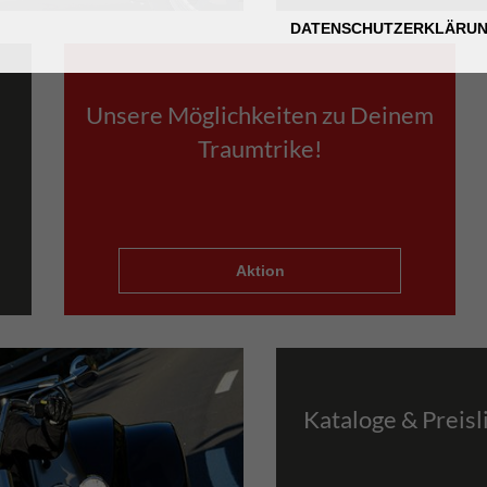
DATENSCHUTZERKLÄRU
Unsere Möglichkeiten zu Deinem
Traumtrike!
Aktion
Kataloge & Preisl