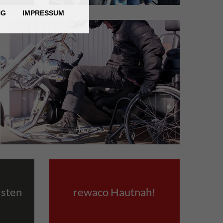
NG
IMPRESSUM
Handicap
isten
rewaco Hautnah!