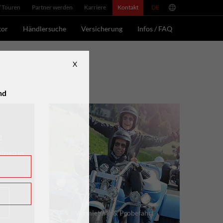
/ Touren
Partner werden
Karriere
Kontakt
DE
EN
FR
tor
Händlersuche
Versicherung
Infos / FAQ
X
nd
e
trieb in
Vermietung & Probefahrt