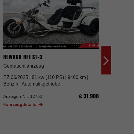
REWACO RF1 ST-3
REWACO
Gebrauchtfahrzeug
Gebrauc
EZ 06/2025 |
81 kw (110 PS) | 9400 km |
EZ /202
Benzin | Automatikgetriebe
Benzin 
€ 31.900
Anzeigen-Nr.: 12762
Anzeigen
Fahrzeugdetails
Fahrzeu