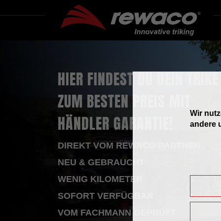
HIER FINDEST DU DEIN TRIKE
ZUM BESTEN PREIS MIT
Wir nut
HÄNDLER GARANTIE!
andere u
DIREKT VOM REWACO PARTNER
NEU & GEBRAUCHT
WENIG KILOMETER
SOFORT VERFÜGBAR
VOM FACHMANN GEPRÜFT