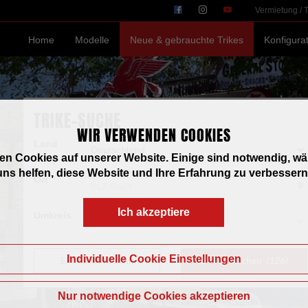
Vermietung / 
Home
Modelle
Neue & gebrauchte Trikes
Konfigura
TRIKE-SUCHE
WIR VERWENDEN COOKIES
Land
zen Cookies auf unserer Website. Einige sind notwendig, w
ns helfen, diese Website und Ihre Erfahrung zu verbessern
Ort
Ich akzeptiere
Umkreis
Individuelle Cookie Einstellungen
Erweiterte Suche
Suchen
(126)
Nur notwendige Cookies akzeptieren