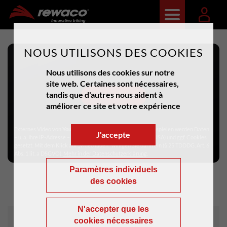
X
NOUS UTILISONS DES COOKIES
Nous utilisons des cookies sur notre
site web. Certaines sont nécessaires,
tandis que d'autres nous aident à
Video laden
améliorer ce site et votre expérience
Externes Video von
YouTube
(Google Ireland Ltd.). Beim Abspielen werden Daten
J'accepte
– u. a. Ihre IP-Adresse – an Google übertragen (auch in die USA) und ggf. Cookies
gesetzt. Mit dem Klick auf „Video laden" willigen Sie darin ein (§ 25 TDDDG, Art. 6
Abs. 1 lit. a DSGVO).
Mehr in der Datenschutzerklärung
.
Paramètres individuels
des cookies
N'accepter que les
cookies nécessaires