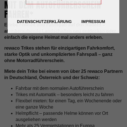
MIT DEM AUTOFÜHRERSCHEIN
FAHREN*
DATENSCHUTZERKLÄRUNG
IMPRESSUM
Erlebe Freiheit und Fahrspaß auf drei Rädern –
atemberaubende Landschaften neu entdecken oder
einfach die eigene Heimat mal anders erleben.
rewaco Trikes stehen für einzigartigen Fahrkomfort,
starke Optik und unkomplizierten Fahrspaß – ganz
ohne Motorradführerschein.
Miete dein Trike bei einem von über 25 rewaco Partnern
in Deutschland, Österreich und der Schweiz:
Fahrbar mit dem normalen Autoführerschein
Trikes mit Automatik – besonders leicht zu fahren
Flexibel mieten: für einen Tag, ein Wochenende oder
eine ganze Woche
Helmpflicht – passende Helme können vor Ort
ausgeliehen werden
Mehr als 25 Vermietstationen in Europa