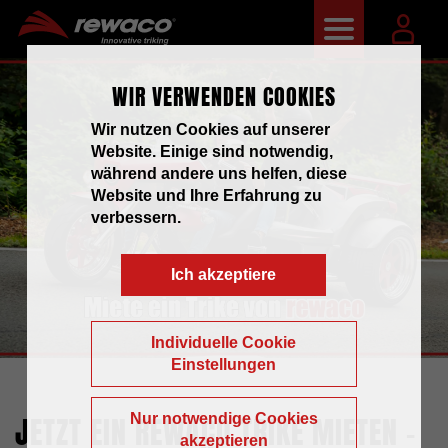
X
WIR VERWENDEN COOKIES
Wir nutzen Cookies auf unserer
Website. Einige sind notwendig,
während andere uns helfen, diese
Website und Ihre Erfahrung zu
verbessern.
Ich akzeptiere
Individuelle Cookie
Einstellungen
JETZT EIN REWACO TRIKE MIETEN –
Nur notwendige Cookies
akzeptieren