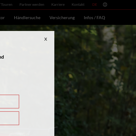
/ Touren
Partner werden
Karriere
Kontakt
DE
EN
FR
tor
Händlersuche
Versicherung
Infos / FAQ
X
nd